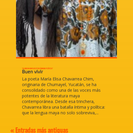
“LA LENGUA MAYA ES POR SÍ MISMA POÉTICA”
Buen vivir
La poeta María Elisa Chavarrea Chim,
originaria de Chumayel, Yucatán, se ha
consolidado como una de las voces más
potentes de la literatura maya
contemporánea. Desde esa trinchera,
Chavarrea libra una batalla íntima y política:
que la lengua maya no solo sobreviva,...
« Entradas más antiguas