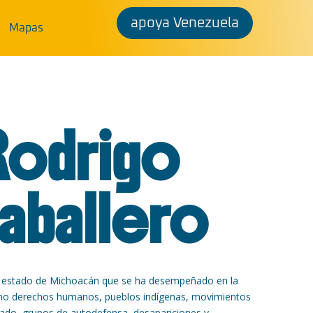
apoya Venezuela
Mapas
Rodrigo
aballero
l estado de Michoacán que se ha desempeñado en la
mo derechos humanos, pueblos indígenas, movimientos
zado, grupos de autodefensa, desapariciones y