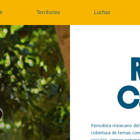
ir
Territorios
Luchas
C
Periodista mexicano de
cobertura de temas co
sociales, crimen organi