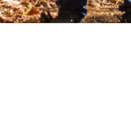
Secciones
Sobre C
Buen vivir
Quiénes 
Territorios
Manifiest
Luchas
Código ét
Mapas