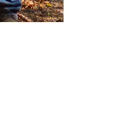
EIBA
Sostenibilidad
somos
Transparencia
o
Colaboraciones y alianzas
ico