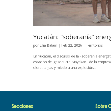
Yucatán: “soberanía” energ
por
Lilia Balam
|
Feb 22, 2026
|
Territorios
En Yucatán, el discurso de la «soberanía energé
estación del gasoducto Mayakan −de la empresa 
olores a gas y miedo a una explosión....
Secciones
Sobre C