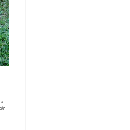
 a
tán,