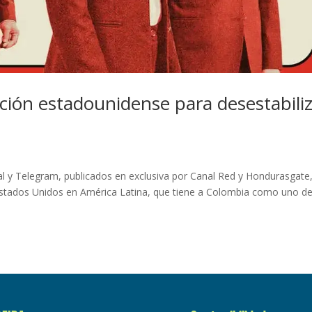
ción estadounidense para desestabili
al y Telegram, publicados en exclusiva por Canal Red y Hondurasgate
e Estados Unidos en América Latina, que tiene a Colombia como uno d